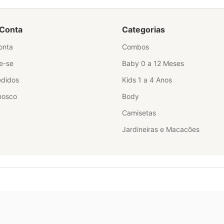
Conta
Categorias
onta
Combos
e-se
Baby 0 a 12 Meses
didos
Kids 1 a 4 Anos
nosco
Body
Camisetas
Jardineiras e Macacões