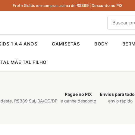
Frete Grátis em compras acima de R$399 | Desconto no PIX
KIDS 1 A 4 ANOS
CAMISETAS
BODY
BER
TAL MÃE TAL FILHO
Pague no PIX
Envios para todo
udeste, R$389 Sul, BA/GO/DF
e ganhe desconto
envio rápido