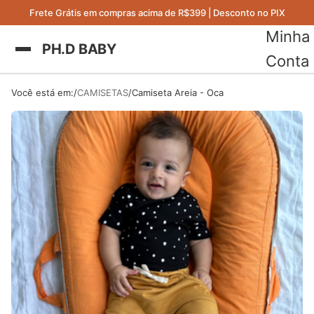
Frete Grátis em compras acima de R$399 | Desconto no PIX
NOVIDADE
NOVIDADE
DESTAQUE
DESTAQUE
Minha
PH.D BABY
Conta
Você está em:
CAMISETAS
Camiseta Areia - Oca