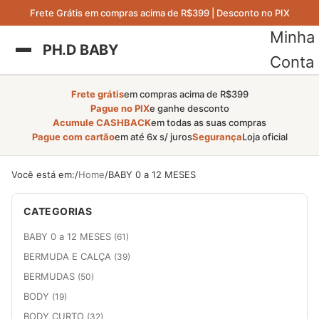
Frete Grátis em compras acima de R$399 | Desconto no PIX
Minha
PH.D BABY
Conta
Frete grátis
em compras acima de R$399
Pague no PIX
e ganhe desconto
Acumule CASHBACK
em todas as suas compras
Pague com cartão
em até 6x s/ juros
Segurança
Loja oficial
Você está em:
Home
BABY 0 a 12 MESES
CATEGORIAS
BABY 0 a 12 MESES
(61)
BERMUDA E CALÇA
(39)
BERMUDAS
(50)
BODY
(19)
BODY CURTO
(32)