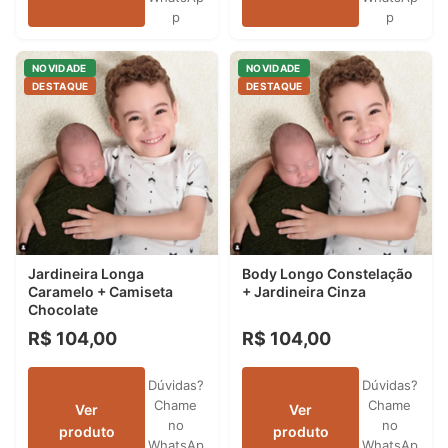
p
p
NOVIDADE
NOVIDADE
DESTAQUE
DESTAQUE
Jardineira Longa
Body Longo Constelação
Caramelo + Camiseta
+ Jardineira Cinza
Chocolate
R$ 104,00
R$ 104,00
Dúvidas?
Dúvidas?
Chame
Chame
Ver
Ver
no
no
produto
produto
WhatsAp
WhatsAp