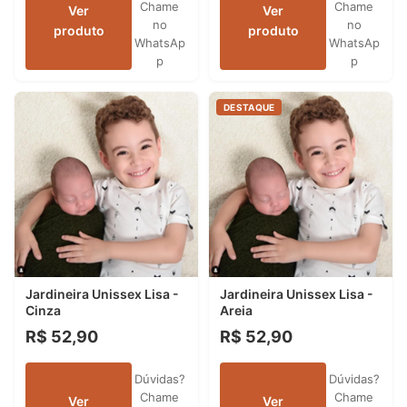
Chame
Chame
Ver
Ver
no
no
produto
produto
WhatsAp
WhatsAp
p
p
DESTAQUE
Jardineira Unissex Lisa -
Jardineira Unissex Lisa -
Cinza
Areia
R$ 52,90
R$ 52,90
Dúvidas?
Dúvidas?
Chame
Chame
Ver
Ver