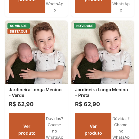
WhatsAp
WhatsAp
p
p
NOVIDADE
NOVIDADE
DESTAQUE
Jardineira Longa Menino
Jardineira Longa Menino
- Verde
- Preta
R$ 62,90
R$ 62,90
Dúvidas?
Dúvidas?
Chame
Chame
Ver
Ver
no
no
produto
produto
WhatsAp
WhatsAp