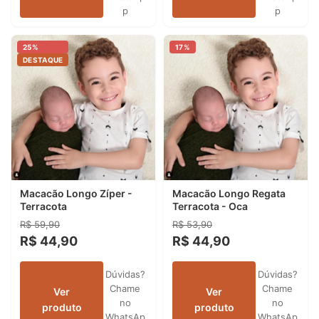
p
p
25%
17%
DESTAQUE
Macacão Longo Zíper -
Macacão Longo Regata
Terracota
Terracota - Oca
R$ 59,90
R$ 53,90
R$ 44,90
R$ 44,90
Dúvidas?
Dúvidas?
Chame
Chame
Ver
Ver
no
no
produto
produto
WhatsAp
WhatsAp