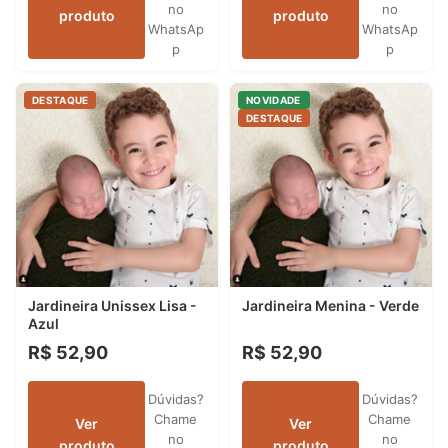
no
no
produto
produto
WhatsAp
WhatsAp
p
p
DESTAQUE
NOVIDADE
DESTAQUE
Jardineira Unissex Lisa -
Jardineira Menina - Verde
Azul
R$ 52,90
R$ 52,90
Dúvidas?
Dúvidas?
Chame
Chame
Ver
Ver
no
no
produto
produto