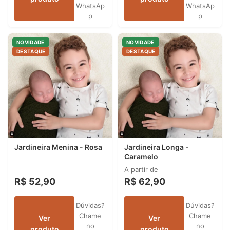
WhatsAp
WhatsAp
p
p
NOVIDADE
NOVIDADE
DESTAQUE
DESTAQUE
Jardineira Menina - Rosa
Jardineira Longa -
Caramelo
A partir de
R$ 52,90
R$ 62,90
Dúvidas?
Dúvidas?
Chame
Chame
Ver
Ver
no
no
produto
produto