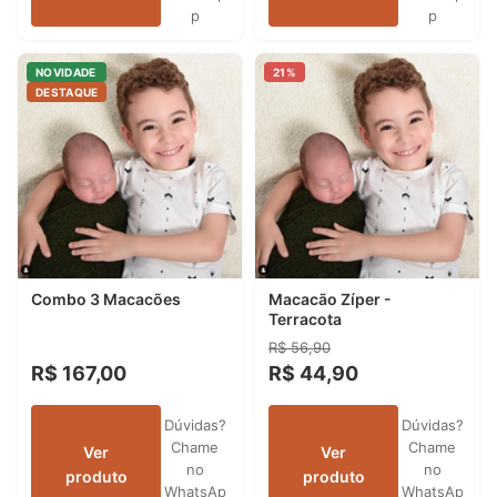
p
p
NOVIDADE
21%
DESTAQUE
Combo 3 Macacões
Macacão Zíper -
Terracota
R$ 56,90
R$ 167,00
R$ 44,90
Dúvidas?
Dúvidas?
Chame
Chame
Ver
Ver
no
no
produto
produto
WhatsAp
WhatsAp