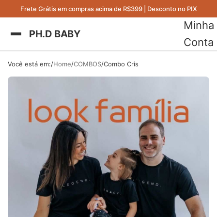
Frete Grátis em compras acima de R$399 | Desconto no PIX
Minha
PH.D BABY
Conta
Você está em:
Home
COMBOS
Combo Cris