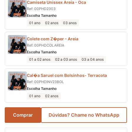
Camiseta Unissex Areia - Oca
Ref: 00PHD2303
Escolha Tamanho
01 ano
02 anos
03 anos
Colete com Z�per - Areia
Ref: 00PHDCOLAREIA
Escolha Tamanho
01 a 02 anos
02 a 03 anos
03 a 04 anos
Cal�a Saruel com Bolsinhos- Terracota
Ref: 00PHDINV23BOL
Escolha Tamanho
01 ano
02 anos
Comprar
Dúvidas? Chame no WhatsApp