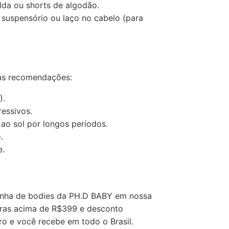
da ou shorts de algodão.
uspensório ou laço no cabelo (para
tas recomendações:
).
essivos.
ao sol por longos períodos.
.
e.
linha de bodies da PH.D BABY em nossa
mpras acima de R$399 e desconto
ro e você recebe em todo o Brasil.