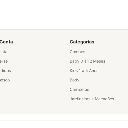
Conta
Categorias
onta
Combos
e-se
Baby 0 a 12 Meses
didos
Kids 1 a 4 Anos
nosco
Body
Camisetas
Jardineiras e Macacões