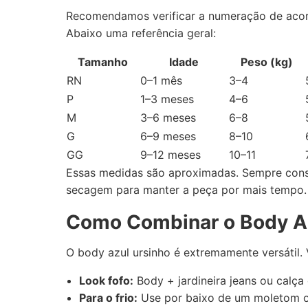
Recomendamos verificar a numeração de acor
Abaixo uma referência geral:
Tamanho
Idade
Peso (kg)
RN
0–1 mês
3–4
P
1–3 meses
4–6
M
3–6 meses
6–8
G
6–9 meses
8–10
GG
9–12 meses
10–11
Essas medidas são aproximadas. Sempre consu
secagem para manter a peça por mais tempo.
Como Combinar o Body Az
O body azul ursinho é extremamente versátil.
Look fofo:
Body + jardineira jeans ou calça 
Para o frio:
Use por baixo de um moletom o