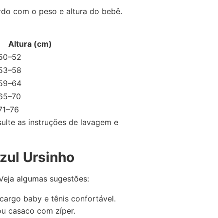
do com o peso e altura do bebê.
Altura (cm)
50–52
53–58
59–64
65–70
71–76
lte as instruções de lavagem e
ul Ursinho
 Veja algumas sugestões:
cargo baby e tênis confortável.
u casaco com zíper.