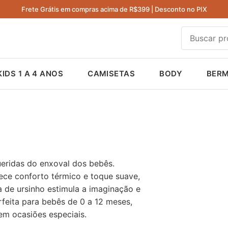
Frete Grátis em compras acima de R$399 | Desconto no PIX
KIDS 1 A 4 ANOS
CAMISETAS
BODY
BER
eridas do enxoval dos bebês.
ce conforto térmico e toque suave,
da de ursinho estimula a imaginação e
rfeita para bebês de 0 a 12 meses,
em ocasiões especiais.