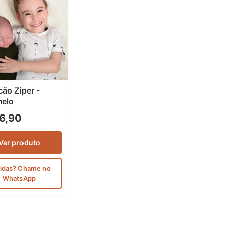
ão Zíper -
elo
6,90
Ver produto
idas? Chame no
WhatsApp