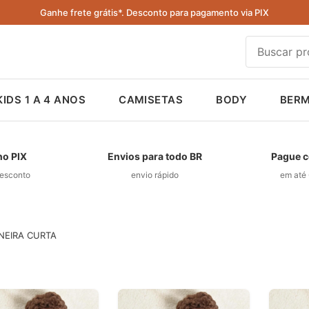
Ganhe frete grátis*. Desconto para pagamento via PIX
KIDS 1 A 4 ANOS
CAMISETAS
BODY
BER
no PIX
Envios para todo BR
Pague c
esconto
envio rápido
em até 
NEIRA CURTA