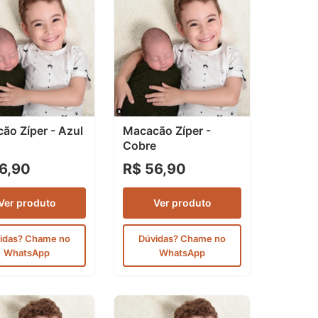
ão Zíper - Azul
Macacão Zíper -
Cobre
6,90
R$ 56,90
Ver produto
Ver produto
idas? Chame no
Dúvidas? Chame no
WhatsApp
WhatsApp