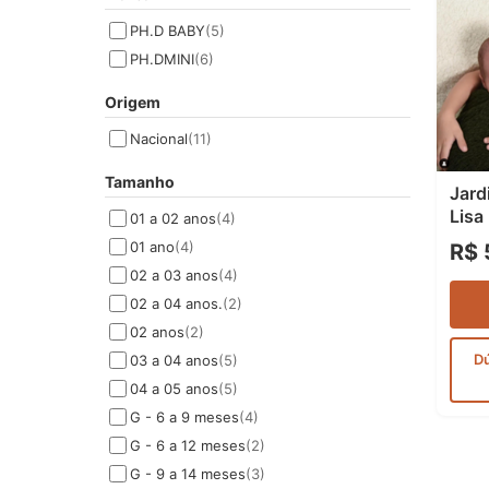
PH.D BABY
(5)
PH.DMINI
(6)
Origem
Nacional
(11)
Tamanho
Jard
Lisa
01 a 02 anos
(4)
01 ano
(4)
R$ 
02 a 03 anos
(4)
02 a 04 anos.
(2)
02 anos
(2)
D
03 a 04 anos
(5)
04 a 05 anos
(5)
G - 6 a 9 meses
(4)
G - 6 a 12 meses
(2)
G - 9 a 14 meses
(3)