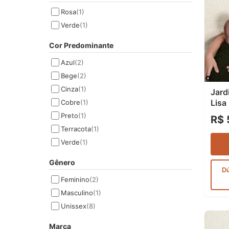
Rosa
(1)
Verde
(1)
Cor Predominante
Azul
(2)
Bege
(2)
Cinza
(1)
Jard
Lisa
Cobre
(1)
Preto
(1)
R$ 
Terracota
(1)
Verde
(1)
Gênero
D
Feminino
(2)
Masculino
(1)
Unissex
(8)
Marca