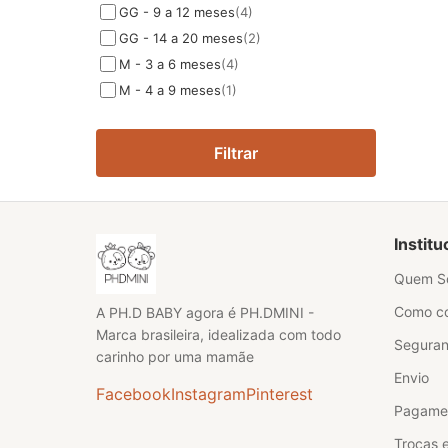
GG - 9 a 12 meses
(4)
GG - 14 a 20 meses
(2)
M - 3 a 6 meses
(4)
M - 4 a 9 meses
(1)
Filtrar
Institu
Quem S
Como c
A PH.D BABY agora é PH.DMINI -
Marca brasileira, idealizada com todo
Segura
carinho por uma mamãe
Envio
Facebook
Instagram
Pinterest
Pagame
Trocas 