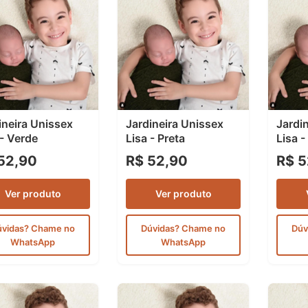
ineira Unissex
Jardineira Unissex
Jardi
 - Verde
Lisa - Preta
Lisa -
52,90
R$ 52,90
R$ 5
Ver produto
Ver produto
úvidas? Chame no
Dúvidas? Chame no
Dúv
WhatsApp
WhatsApp