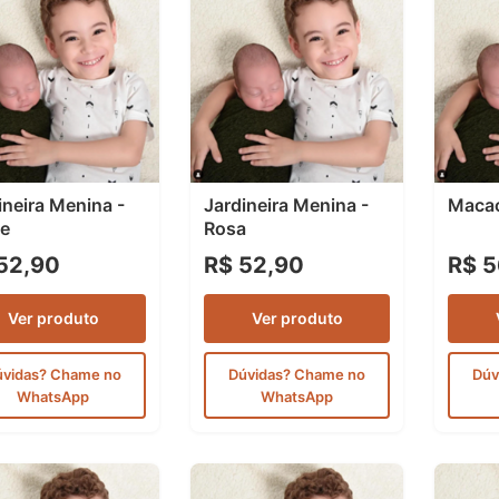
ineira Menina -
Jardineira Menina -
Macac
e
Rosa
52,90
R$ 52,90
R$ 5
Ver produto
Ver produto
úvidas? Chame no
Dúvidas? Chame no
Dúv
WhatsApp
WhatsApp