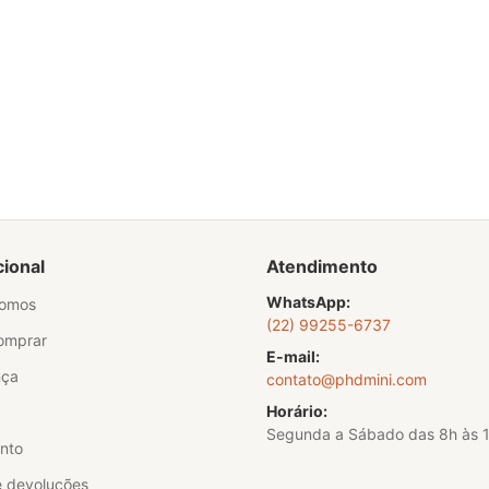
cional
Atendimento
WhatsApp:
omos
(22) 99255-6737
omprar
E-mail:
nça
contato@phdmini.com
Horário:
Segunda a Sábado das 8h às 
nto
e devoluções