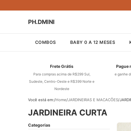
NOVIDADE
NOVIDADE
NOVIDADE
NOVIDADE
DESTAQUE
DESTAQUE
DESTAQUE
DESTAQUE
DESTAQUE
DESTAQUE
DESTAQUE
DESTAQUE
PH.DMINI
COMBOS
BABY 0 A 12 MESES
Frete Grátis
Pague 
Para compras acima de R$299 Sul,
e ganhe d
Sudeste, Centro-Oeste e R$399 Norte e
Nordeste
Você está em:
Home
JARDINEIRAS E MACACÕES
JARDI
JARDINEIRA CURTA
Categorias