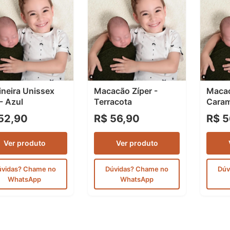
ineira Unissex
Macacão Zíper -
Macac
 - Azul
Terracota
Caram
52,90
R$ 56,90
R$ 5
Ver produto
Ver produto
úvidas? Chame no
Dúvidas? Chame no
Dúv
WhatsApp
WhatsApp