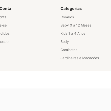
Conta
Categorias
onta
Combos
e-se
Baby 0 a 12 Meses
didos
Kids 1 a 4 Anos
nosco
Body
Camisetas
Jardineiras e Macacões