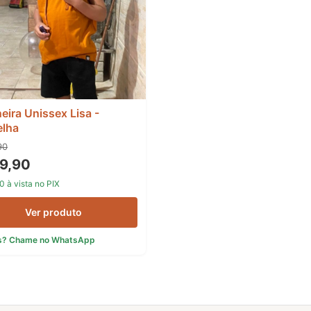
neira Unissex Lisa -
lha
90
9,90
0 à vista no PIX
Ver produto
s? Chame no WhatsApp