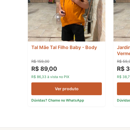
Tal Mãe Tal Filho Baby - Body
Jardi
Verme
R$ 159,00
R$ 59,
R$ 89,00
R$ 3
R$ 86,33 à vista no PIX
R$ 38,7
Ver produto
Dúvidas? Chame no WhatsApp
Dúvida