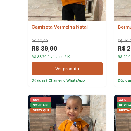
Camiseta Vermelha Natal
Bermu
R$ 59,90
R$ 49,
R$ 39,90
R$ 2
R$ 38,70 à vista no PIX
R$ 29,0
Ver produto
Dúvidas? Chame no WhatsApp
Dúvida
44%
33%
NOVIDADE
NOVIDA
DESTAQUE
DESTA