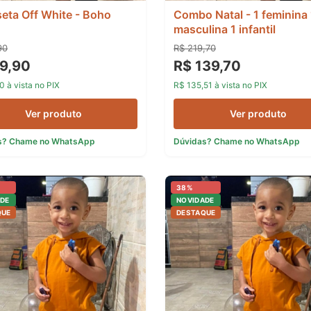
eta Off White - Boho
Combo Natal - 1 feminina 
masculina 1 infantil
90
R$ 219,70
9,90
R$ 139,70
0 à vista no PIX
R$ 135,51 à vista no PIX
Ver produto
Ver produto
s? Chame no WhatsApp
Dúvidas? Chame no WhatsApp
38%
DE
NOVIDADE
QUE
DESTAQUE