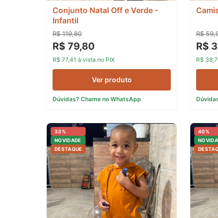
Conjunto Natal Off e Verde -
Camis
Infantil
R$ 119,80
R$ 59,
R$ 79,80
R$ 3
R$ 77,41 à vista no PIX
R$ 38,7
Ver produto
Dúvidas? Chame no WhatsApp
Dúvida
33%
40%
NOVIDADE
NOVIDA
DESTAQUE
DESTA