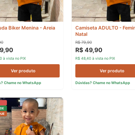
da Biker Menina - Areia
Camiseta ADULTO - Femi
Natal
90
R$ 79,90
9,90
R$ 49,90
0 à vista no PIX
R$ 48,40 à vista no PIX
Ver produto
Ver produto
s? Chame no WhatsApp
Dúvidas? Chame no WhatsApp
DE
QUE