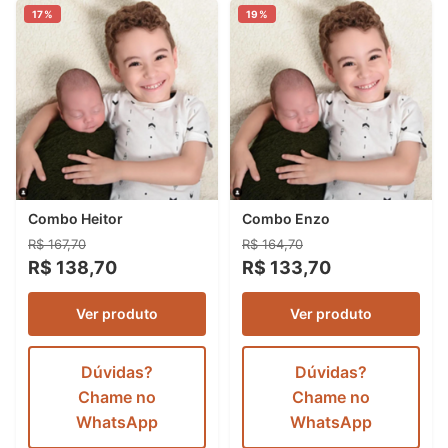
17%
19%
Combo Heitor
Combo Enzo
R$ 167,70
R$ 164,70
R$ 138,70
R$ 133,70
Ver produto
Ver produto
Dúvidas?
Dúvidas?
Chame no
Chame no
WhatsApp
WhatsApp