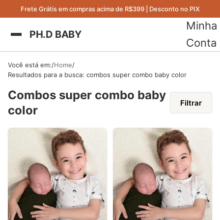
Frete Grátis em compras acima de R$399 | Desconto no PIX
Minha
PH.D BABY
Conta
Você está em:
Home
Resultados para a busca: combos super combo baby color
Combos super combo baby
Filtrar
color