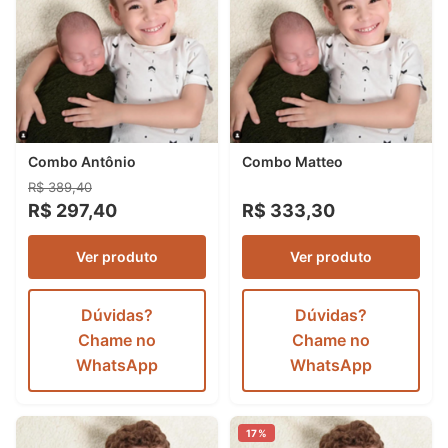
Combo Antônio
Combo Matteo
R$ 389,40
R$ 297,40
R$ 333,30
Ver produto
Ver produto
Dúvidas?
Dúvidas?
Chame no
Chame no
WhatsApp
WhatsApp
17%