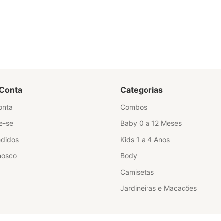
Conta
Categorias
onta
Combos
e-se
Baby 0 a 12 Meses
didos
Kids 1 a 4 Anos
nosco
Body
Camisetas
Jardineiras e Macacões