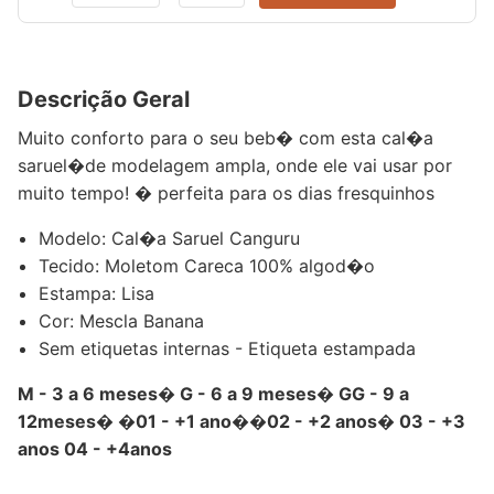
Descrição Geral
Muito conforto para o seu beb� com esta cal�a
saruel�de modelagem ampla, onde ele vai usar por
muito tempo! � perfeita para os dias fresquinhos
Modelo: Cal�a Saruel Canguru
Tecido: Moletom Careca 100% algod�o
Estampa: Lisa
Cor: Mescla Banana
Sem etiquetas internas - Etiqueta estampada
M - 3 a 6 meses� G - 6 a 9 meses� GG - 9 a
12meses� �01 - +1 ano��02 - +2 anos� 03 - +3
anos 04 - +4anos