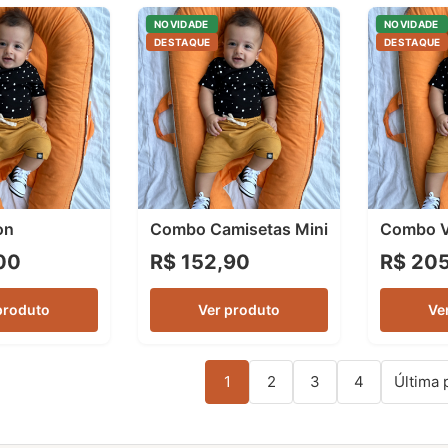
NOVIDADE
NOVIDADE
DESTAQUE
DESTAQUE
on
Combo Camisetas Mini
Combo V
00
R$ 152,90
R$ 20
produto
Ver produto
Ve
1
2
3
4
Última 