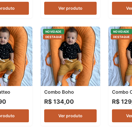
produto
Ver produto
Ve
NOVIDADE
NOVIDADE
DESTAQUE
DESTAQUE
tteo
Combo Boho
Combo O
90
R$ 134,00
R$ 129
produto
Ver produto
Ve