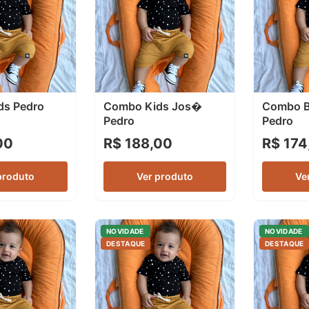
ds Pedro
Combo Kids Jos�
Combo 
Pedro
Pedro
00
R$ 188,00
R$ 174
produto
Ver produto
Ve
NOVIDADE
NOVIDADE
DESTAQUE
DESTAQUE