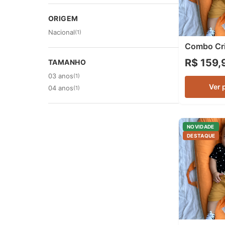
ORIGEM
Nacional
(1)
Combo Cri
R$ 159,
TAMANHO
03 anos
(1)
Ver 
04 anos
(1)
NOVIDADE
DESTAQUE