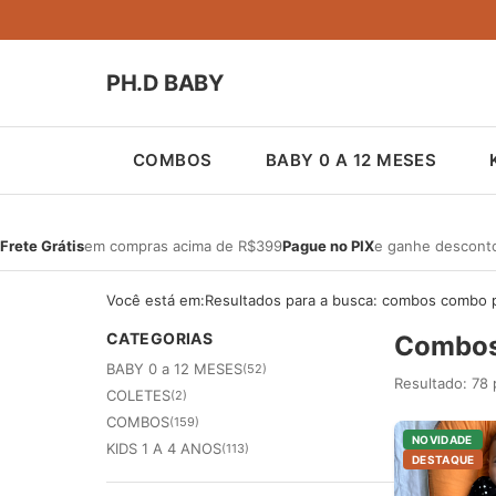
PH.D BABY
COMBOS
BABY 0 A 12 MESES
Frete Grátis
em compras acima de R$399
Pague no PIX
e ganhe descont
Você está em:
Resultados para a busca: combos combo 
CATEGORIAS
Combos
BABY 0 a 12 MESES
(52)
Resultado: 78 
COLETES
(2)
COMBOS
(159)
NOVIDADE
KIDS 1 A 4 ANOS
(113)
DESTAQUE