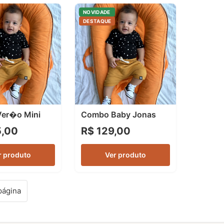
NOVIDADE
DESTAQUE
er�o Mini
Combo Baby Jonas
5,00
R$ 129,00
r produto
Ver produto
página