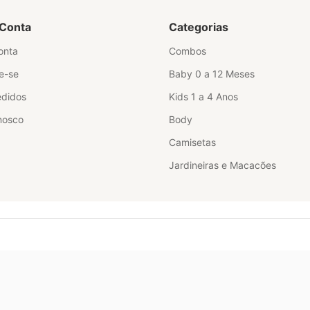
Conta
Categorias
onta
Combos
e-se
Baby 0 a 12 Meses
didos
Kids 1 a 4 Anos
nosco
Body
Camisetas
Jardineiras e Macacões