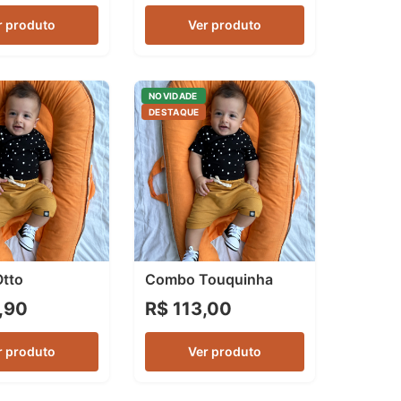
r produto
Ver produto
NOVIDADE
DESTAQUE
tto
Combo Touquinha
,90
R$ 113,00
r produto
Ver produto