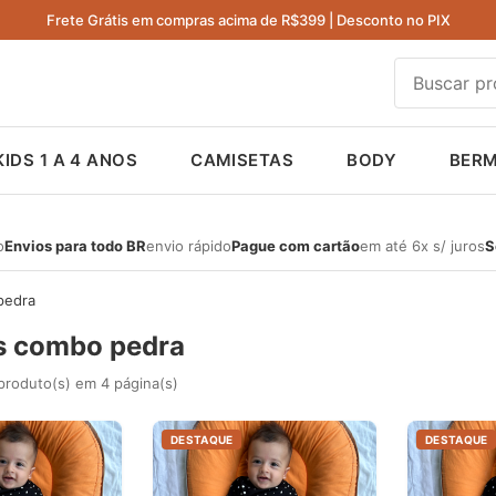
Frete Grátis em compras acima de R$399 | Desconto no PIX
KIDS 1 A 4 ANOS
CAMISETAS
BODY
BER
o
Envios para todo BR
envio rápido
Pague com cartão
em até 6x s/ juros
S
pedra
 combo pedra
produto(s) em 4 página(s)
DESTAQUE
DESTAQUE