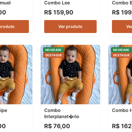
muel
Combo Lee
Combo B
00
R$ 159,90
R$ 199
produto
Ver produto
Ve
NOVIDADE
NOVIDADE
DESTAQUE
DESTAQUE
ipe
Combo
Combo H
Interplanet�rio
00
R$ 76,00
R$ 162