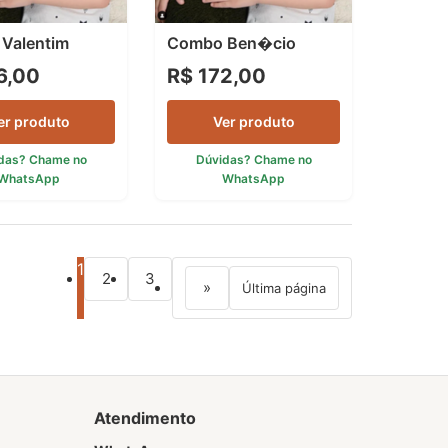
Valentim
Combo Ben�cio
6,00
R$ 172,00
er produto
Ver produto
das? Chame no
Dúvidas? Chame no
WhatsApp
WhatsApp
1
2
3
»
Última página
Atendimento