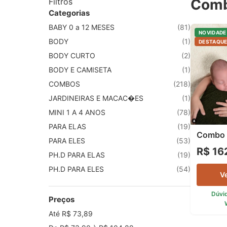
Comb
Filtros
Categorias
BABY 0 a 12 MESES
(81)
NOVIDADE
BODY
(1)
DESTAQU
BODY CURTO
(2)
BODY E CAMISETA
(1)
COMBOS
(218)
JARDINEIRAS E MACAC�ES
(1)
MINI 1 A 4 ANOS
(78)
PARA ELAS
(19)
Combo 
PARA ELES
(53)
R$ 16
PH.D PARA ELAS
(19)
PH.D PARA ELES
(54)
V
Dúvi
Preços
Até R$ 73,89