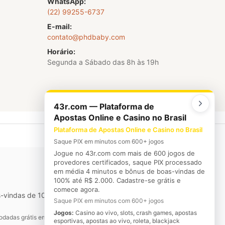
WhatsApp:
(22) 99255-6737
E-mail:
contato@phdbaby.com
Horário:
Segunda a Sábado das 8h às 19h
43r.com — Plataforma de
Apostas Online e Casino no Brasil
Plataforma de Apostas Online e Casino no Brasil
Saque PIX em minutos com 600+ jogos
Jogue no 43r.com com mais de 600 jogos de
provedores certificados, saque PIX processado
em média 4 minutos e bônus de boas-vindas de
100% até R$ 2.000. Cadastre-se grátis e
comece agora.
-vindas de 100% até R$ 2.000. Cadastre-se grátis e comece
Saque PIX em minutos com 600+ jogos
Jogos:
Casino ao vivo, slots, crash games, apostas
odadas grátis em jogos selecionados
esportivas, apostas ao vivo, roleta, blackjack