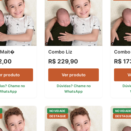
Mait�
Combo Liz
Combo
2,00
R$ 229,90
R$ 17
er produto
Ver produto
V
das? Chame no
Dúvidas? Chame no
Dúvi
WhatsApp
WhatsApp
NOVIDADE
NOVIDAD
E
DESTAQUE
DESTAQU