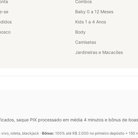
onta
Combos
e-se
Baby 0 a 12 Meses
didos
Kids 1 a 4 Anos
nosco
Body
Camisetas
Jardineiras e Macacões
ficados, saque PIX processado em média 4 minutos e bônus de boas
vivo, roleta, blackjack ·
Bônus:
100% até R$ 2.000 no primeiro depósito + 150 r