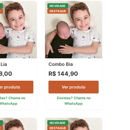
E
NOVIDADE
E
DESTAQUE
Lia
Combo Bia
8,00
R$ 144,90
er produto
Ver produto
das? Chame no
Dúvidas? Chame no
WhatsApp
WhatsApp
E
NOVIDADE
E
DESTAQUE