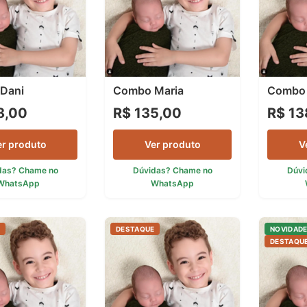
Dani
Combo Maria
Combo 
8,00
R$ 135,00
R$ 13
er produto
Ver produto
V
das? Chame no
Dúvidas? Chame no
Dúvi
WhatsApp
WhatsApp
E
DESTAQUE
NOVIDAD
DESTAQU