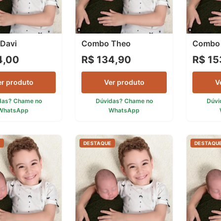
Davi
Combo Theo
Combo 
4,00
R$ 134,90
R$ 15
er produto
Ver produto
V
das? Chame no
Dúvidas? Chame no
Dúvi
WhatsApp
WhatsApp
E
DESTAQUE
DESTAQU