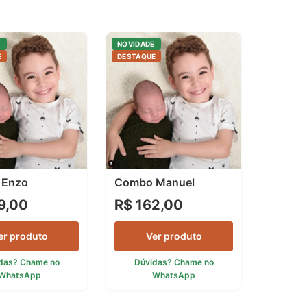
E
NOVIDADE
E
DESTAQUE
 Enzo
Combo Manuel
9,00
R$ 162,00
er produto
Ver produto
das? Chame no
Dúvidas? Chame no
WhatsApp
WhatsApp