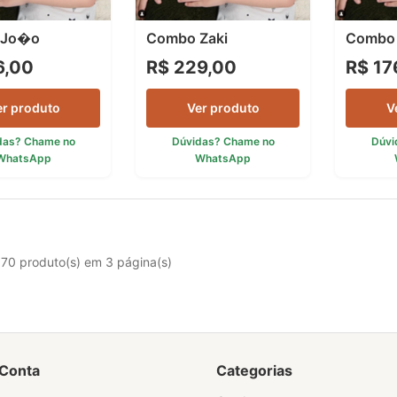
 Jo�o
Combo Zaki
Combo 
6,00
R$ 229,00
R$ 17
er produto
Ver produto
V
das? Chame no
Dúvidas? Chame no
Dúvi
WhatsApp
WhatsApp
 70 produto(s) em 3 página(s)
Conta
Categorias