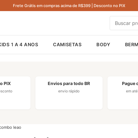
Frete Grátis em compras acima de R$399 | Desconto no PIX
KIDS 1 A 4 ANOS
CAMISETAS
BODY
BER
o PIX
Envios para todo BR
Pague 
esconto
envio rápido
em até 
 combo leao