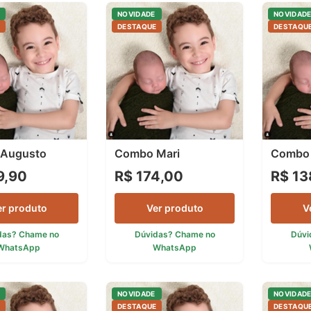
NOVIDADE
NOVIDAD
E
DESTAQUE
DESTAQU
Augusto
Combo Mari
Combo 
9,90
R$ 174,00
R$ 13
er produto
Ver produto
V
das? Chame no
Dúvidas? Chame no
Dúvi
WhatsApp
WhatsApp
NOVIDADE
NOVIDAD
E
DESTAQUE
DESTAQU