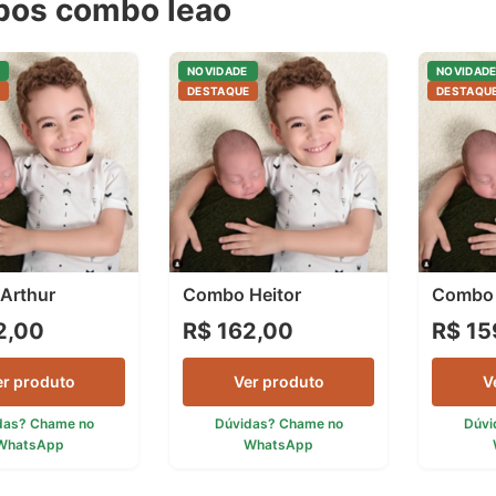
os combo leao
NOVIDADE
NOVIDAD
E
DESTAQUE
DESTAQU
Arthur
Combo Heitor
Combo
2,00
R$ 162,00
R$ 15
er produto
Ver produto
V
das? Chame no
Dúvidas? Chame no
Dúvi
WhatsApp
WhatsApp