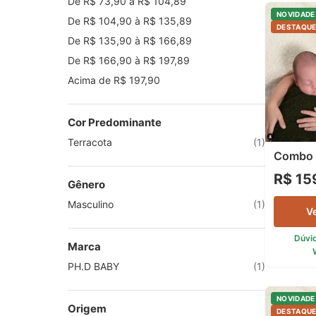
De R$ 73,90 à R$ 104,89
NOVIDADE
De R$ 104,90 à R$ 135,89
DESTAQU
De R$ 135,90 à R$ 166,89
De R$ 166,90 à R$ 197,89
Acima de R$ 197,90
Cor Predominante
Terracota
(1)
Combo 
R$ 15
Gênero
Masculino
(1)
V
Dúvi
Marca
PH.D BABY
(1)
NOVIDADE
Origem
DESTAQU