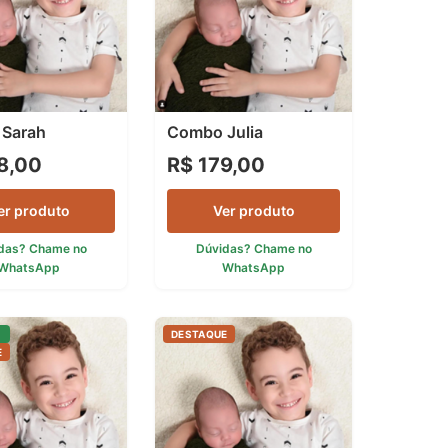
Sarah
Combo Julia
8,00
R$ 179,00
er produto
Ver produto
das? Chame no
Dúvidas? Chame no
WhatsApp
WhatsApp
E
DESTAQUE
E