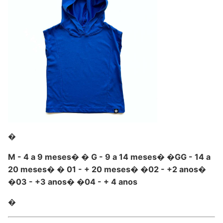
�
M - 4 a 9 meses� � G - 9 a 14 meses� �GG - 14 a
20 meses� � 01 - + 20 meses� �02 - +2 anos�
�03 - +3 anos� �04 - + 4 anos
�