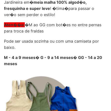
Jardineira em�
meia malha 100% algod�o,
fresquinha e super leve
! �tima�para passar o
ver�o sem perder o estilo!
Aten��o:
�M ao GG com bot�es no entre pernas
para troca de fraldas
Pode ser usada sozinha ou com uma camiseta por
baixo.
M - 4 a 9 meses� G - 9 a 14 meses� GG - 14 a 20
meses