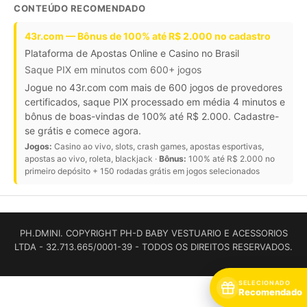
CONTEÚDO RECOMENDADO
43r.com — Bônus de 100% até R$ 2.000 no cadastro
Plataforma de Apostas Online e Casino no Brasil
Saque PIX em minutos com 600+ jogos
Jogue no 43r.com com mais de 600 jogos de provedores
certificados, saque PIX processado em média 4 minutos e
bônus de boas-vindas de 100% até R$ 2.000. Cadastre-
se grátis e comece agora.
Jogos:
Casino ao vivo, slots, crash games, apostas esportivas,
apostas ao vivo, roleta, blackjack ·
Bônus:
100% até R$ 2.000 no
primeiro depósito + 150 rodadas grátis em jogos selecionados
PH.DMINI. COPYRIGHT PH-D BABY VESTUARIO E ACESSORIOS
LTDA - 32.713.665/0001-39 - TODOS OS DIREITOS RESERVADOS.
SELECIONADO
Recomendado