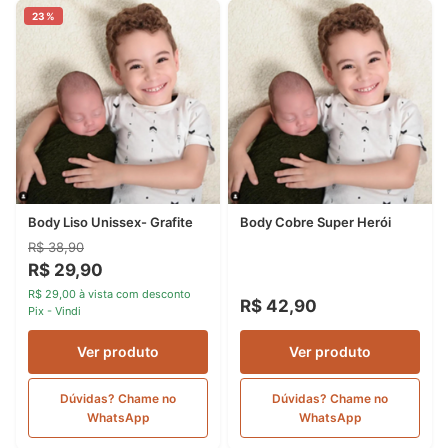
23%
Body Liso Unissex- Grafite
Body Cobre Super Herói
R$ 38,90
R$ 29,90
R$ 29,00 à vista com desconto
R$ 42,90
Pix - Vindi
Ver produto
Ver produto
Dúvidas? Chame no
Dúvidas? Chame no
WhatsApp
WhatsApp