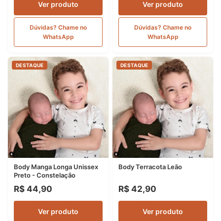
Ver produto
Ver produto
Dúvidas? Chame no
Dúvidas? Chame no
WhatsApp
WhatsApp
DESTAQUE
DESTAQUE
Body Manga Longa Unissex
Body Terracota Leão
Preto - Constelação
R$ 44,90
R$ 42,90
Ver produto
Ver produto