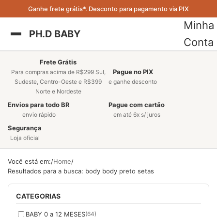
Ganhe frete grátis*. Desconto para pagamento via PIX
Minha
PH.D BABY
Conta
Frete Grátis
Pague no PIX
Para compras acima de R$299 Sul,
Sudeste, Centro-Oeste e R$399
e ganhe desconto
Norte e Nordeste
Envios para todo BR
Pague com cartão
envio rápido
em até 6x s/ juros
Segurança
Loja oficial
Você está em:
Home
Resultados para a busca: body body preto setas
CATEGORIAS
BABY 0 a 12 MESES
(64)