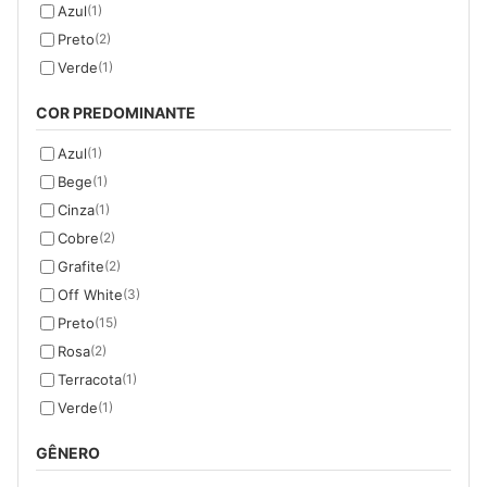
Azul
(1)
Preto
(2)
Verde
(1)
COR PREDOMINANTE
Azul
(1)
Bege
(1)
Cinza
(1)
Cobre
(2)
Grafite
(2)
Off White
(3)
Preto
(15)
Rosa
(2)
Terracota
(1)
Verde
(1)
GÊNERO