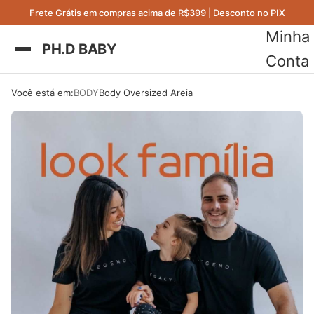
Frete Grátis em compras acima de R$399 | Desconto no PIX
Minha
PH.D BABY
Conta
Você está em:
BODY
Body Oversized Areia