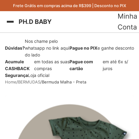
Frete Grátis em compras acima de R$399 | Desconto no PIX
Minha
PH.D BABY
Conta
Nos chame pelo
Dúvidas?
whatsapp no link aqui
Pague no PIX
e ganhe desconto
do lado
Acumule
em todas as suas
Pague com
em até 6x s/
CASHBACK
compras
cartão
juros
Segurança
Loja oficial
Home
BERMUDAS
Bermuda Malha - Preta