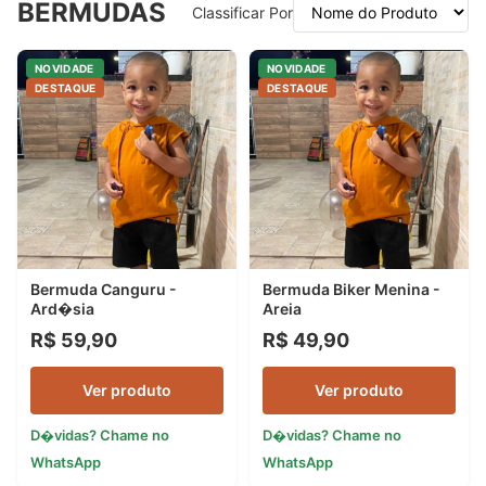
BERMUDAS
Classificar Por
NOVIDADE
NOVIDADE
DESTAQUE
DESTAQUE
Bermuda Canguru -
Bermuda Biker Menina -
Ard�sia
Areia
R$ 59,90
R$ 49,90
Ver produto
Ver produto
D�vidas? Chame no
D�vidas? Chame no
WhatsApp
WhatsApp