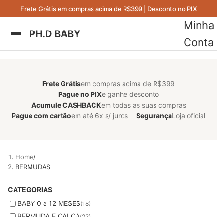
Frete Grátis em compras acima de R$399 | Desconto no PIX
Minha
PH.D BABY
Conta
Frete Grátis
em compras acima de R$399
Pague no PIX
e ganhe desconto
Acumule CASHBACK
em todas as suas compras
Pague com cartão
em até 6x s/ juros
Segurança
Loja oficial
Home
BERMUDAS
CATEGORIAS
BABY 0 a 12 MESES
(18)
BERMUDA E CALÇA
(22)