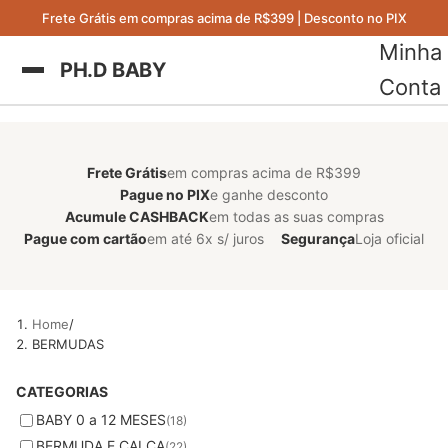
Frete Grátis em compras acima de R$399 | Desconto no PIX
Minha
PH.D BABY
Conta
Frete Grátis
em compras acima de R$399
Pague no PIX
e ganhe desconto
Acumule CASHBACK
em todas as suas compras
Pague com cartão
em até 6x s/ juros
Segurança
Loja oficial
Home
BERMUDAS
CATEGORIAS
BABY 0 a 12 MESES
(18)
BERMUDA E CALÇA
(22)