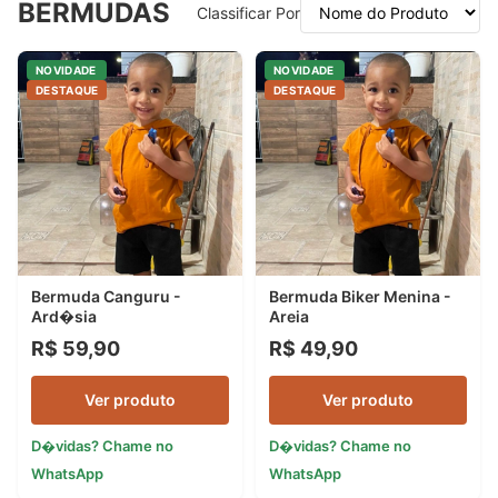
BERMUDAS
Classificar Por
NOVIDADE
NOVIDADE
DESTAQUE
DESTAQUE
Bermuda Canguru -
Bermuda Biker Menina -
Ard�sia
Areia
R$ 59,90
R$ 49,90
Ver produto
Ver produto
D�vidas? Chame no
D�vidas? Chame no
WhatsApp
WhatsApp