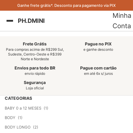
Ganhe frete grátis*. Desconto para pagamento via PIX
Minha
PH.DMINI
Conta
Frete Grátis
Pague no PIX
Para compras acima de R$299 Sul,
e ganhe desconto
Sudeste, Centro-Oeste e R$399
Norte e Nordeste
Envios para todo BR
Pague com cartão
envio rápido
em até 6x s/ juros
Segurança
Loja oficial
CATEGORIAS
BABY 0 a 12 MESES
(1)
BODY
(1)
BODY LONGO
(2)