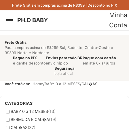
Frete Grátis em compras acima de R$399 | Desconto no PIX
Minha
PH.D BABY
Conta
Frete Grátis
Para compras acima de R$299 Sul, Sudeste, Centro-Oeste e
R$399 Norte e Nordeste
Pague no PIX
Envios para todo BR
Pague com cartão
e ganhe desconto
envio rápido
em até 6x s/ juros
Segurança
Loja oficial
Você está em:
Home
BABY 0 a 12 MESES
CAL�AS
CATEGORIAS
BABY 0 a 12 MESES
(13)
BERMUDA E CAL�A
(19)
CAL�AS
(37)