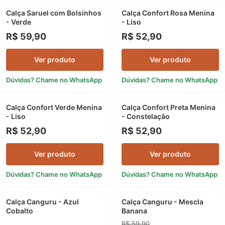
Calça Saruel com Bolsinhos
Calça Confort Rosa Menina
NOVIDADE
NOVIDADE
- Verde
- Liso
R$ 59,90
R$ 52,90
Ver produto
Ver produto
Dúvidas? Chame no WhatsApp
Dúvidas? Chame no WhatsApp
Calça Confort Verde Menina
Calça Confort Preta Menina
NOVIDADE
NOVIDADE
- Liso
- Constelação
R$ 52,90
R$ 52,90
Ver produto
Ver produto
Dúvidas? Chame no WhatsApp
Dúvidas? Chame no WhatsApp
Calça Canguru - Azul
Calça Canguru - Mescla
DESTAQUE
33%
Cobalto
Banana
R$ 59,90