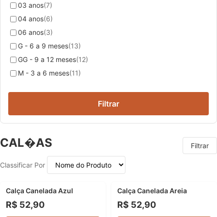
03 anos
(7)
04 anos
(6)
06 anos
(3)
G - 6 a 9 meses
(13)
GG - 9 a 12 meses
(12)
M - 3 a 6 meses
(11)
Filtrar
CAL�AS
Filtrar
Classificar Por
Calça Canelada Azul
Calça Canelada Areia
NOVIDADE
NOVIDADE
R$ 52,90
R$ 52,90