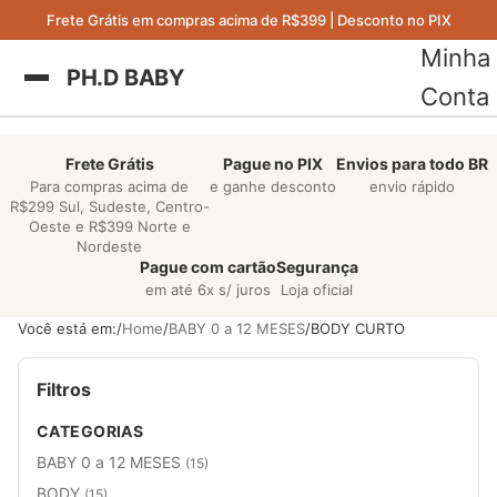
Frete Grátis em compras acima de R$399 | Desconto no PIX
Minha
PH.D BABY
Conta
Frete Grátis
Pague no PIX
Envios para todo BR
Para compras acima de
e ganhe desconto
envio rápido
R$299 Sul, Sudeste, Centro-
Oeste e R$399 Norte e
Nordeste
Pague com cartão
Segurança
em até 6x s/ juros
Loja oficial
Você está em:
Home
BABY 0 a 12 MESES
BODY CURTO
Filtros
CATEGORIAS
BABY 0 a 12 MESES
(15)
BODY
(15)